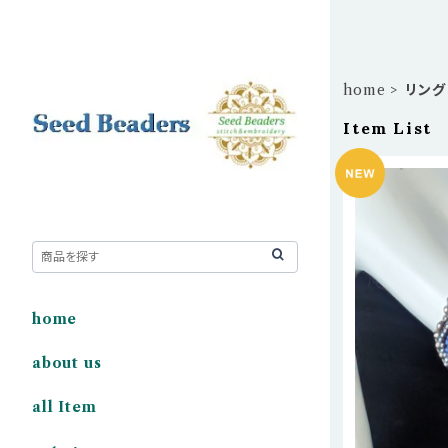
home
リング
Item List
home
about us
all Item