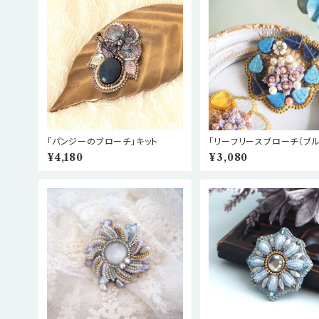
「パンジーのブローチ」キット
「リーフリースブローチ（ブル
キット
¥4,180
¥3,080