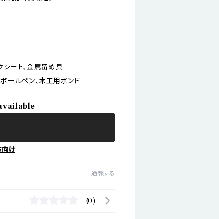
クシート、金属留め具
プのボールペン、木工用ボンド
available
方向け
通報する
(0)