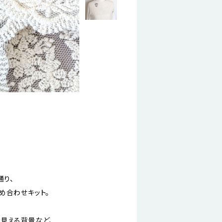
通り、
め合わせキット。
見える背景など、