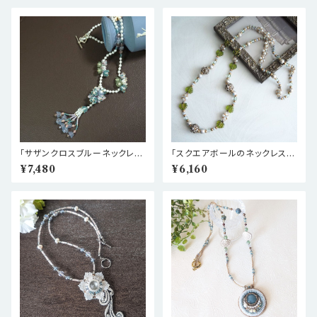
「サザンクロスブルーネックレ
「スクエアボールのネックレス」
ス」キット
キット
¥7,480
¥6,160