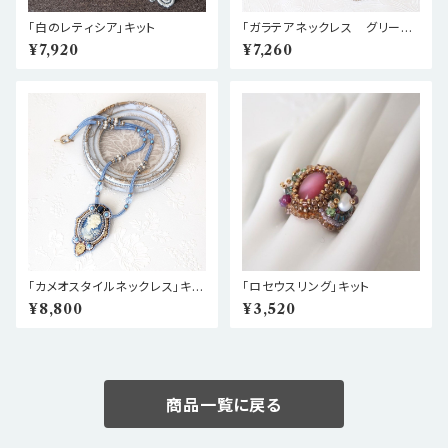
「白のレティシア」キット
「ガラテアネックレス グリーン」
キット
¥7,920
¥7,260
「カメオスタイルネックレス」キッ
「ロセウスリング」キット
ト
¥8,800
¥3,520
商品一覧に戻る